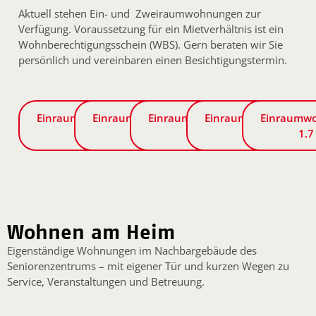
Aktuell stehen
Ein-
und
Zweiraumwohnungen
zur
Verfügung. Voraussetzung für ein Mietverhältnis ist ein
Wohnberechtigungsschein (WBS)
. Gern beraten wir Sie
persönlich und vereinbaren einen Besichtigungstermin.
Einraumwohnung
Einraumwohnung
Einraumwohnung
Einraumwohnung
Einraumw
1.3
2.3
2.6
1.6
1.7
Wohnen am Heim
Eigenständige Wohnungen im Nachbargebäude des
Seniorenzentrums – mit eigener Tür und kurzen Wegen zu
Service, Veranstaltungen und Betreuung.